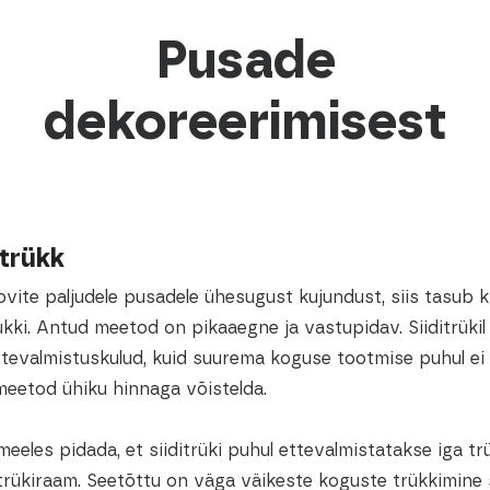
Pusade
dekoreerimisest
itrükk
ovite paljudele pusadele ühesugust kujundust, siis tasub k
rükki. Antud meetod on pikaaegne ja vastupidav. Siiditrükil
ttevalmistuskulud, kuid suurema koguse tootmise puhul ei
meetod ühiku hinnaga võistelda.
meeles pidada, et siiditrüki puhul ettevalmistatakse iga tr
 trükiraam. Seetõttu on väga väikeste koguste trükkimine 