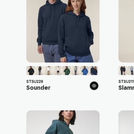
STSU229
STSU211
Sounder
Slamm