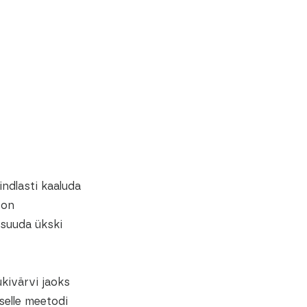
indlasti kaaluda
 on
 suuda ükski
ükivärvi jaoks
selle meetodi