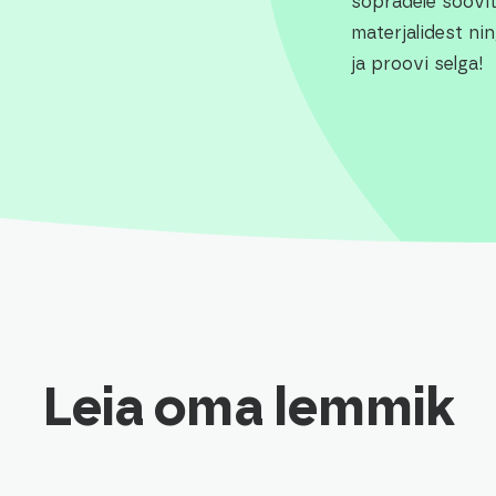
sõpradele soovit
materjalidest ni
ja proovi selga!
Leia oma lemmik