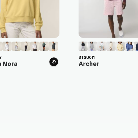
3
STSU011
a Nora
Archer