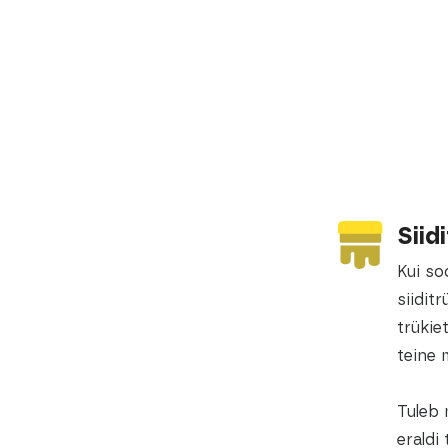
Siid
Kui so
siidit
trükie
teine 
Tuleb 
eraldi