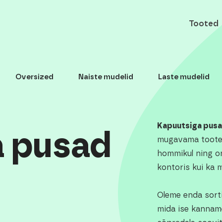
Tooted
Oversized
Naiste mudelid
Laste mudelid
Kapuutsiga pus
a pusad
mugavama toote t
hommikul ning on
kontoris kui ka m
Oleme enda sorti
mida ise kannam