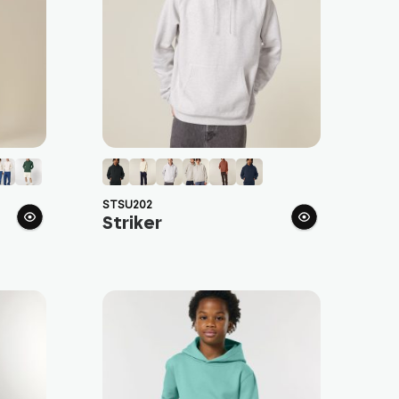
STSU202
Striker