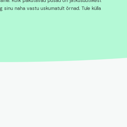
ame. Kõik pakutavad pusad on jätkusuutlikest
ng sinu naha vastu uskumatult õrnad. Tule külla