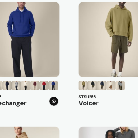
7
STSU256
changer
Voicer