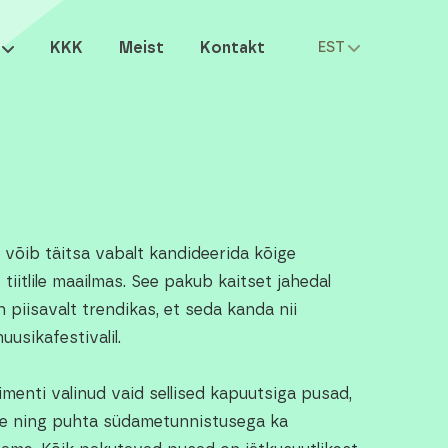
KKK
Meist
Kontakt
EST
a
võib täitsa vabalt kandideerida kõige
iitlile maailmas. See pakub kaitset jahedal
 piisavalt trendikas, et seda kanda nii
uusikafestivalil.
menti valinud vaid sellised kapuutsiga pusad,
e ning puhta südametunnistusega ka