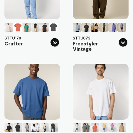
STTU170
STTU073
Crafter
Freestyler
Vintage