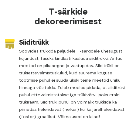
T-särkide
dekoreerimisest
Siiditrükk
Soovides trükkida paljudele T-särkidele ühesugust
kujundust, tasuks kindlasti kaaluda siiditrükki. Antud
meetod on pikaaegne ja vastupidav. Siiditrükil on
trükiettevalmistuskulud, kuid suurema koguse
tootmise puhul ei suuda ükski teine meetod ühiku
hinnaga võistelda. Tuleb meeles pidada, et siiditrüki
puhul ettevalmistatakse iga trükivärvi jaoks eraldi
trükiraam. Siiditrüki puhul on võimalik trükkida ka
pimedas helendavat (helkur) kui ka järelhelendavat
(fosfor) graafikat. Võimalused on laiad!