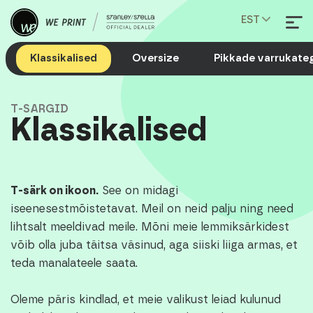
EST
Klassikalised
Oversize
Pikkade varrukate
T-SÄRGID
Klassikalised
T-särk on ikoon.
See on midagi
iseenesestmõistetavat. Meil on neid palju ning need
lihtsalt meeldivad meile. Mõni meie lemmiksärkidest
võib olla juba täitsa väsinud, aga siiski liiga armas, et
teda manalateele saata.
Oleme päris kindlad, et meie valikust leiad kulunud