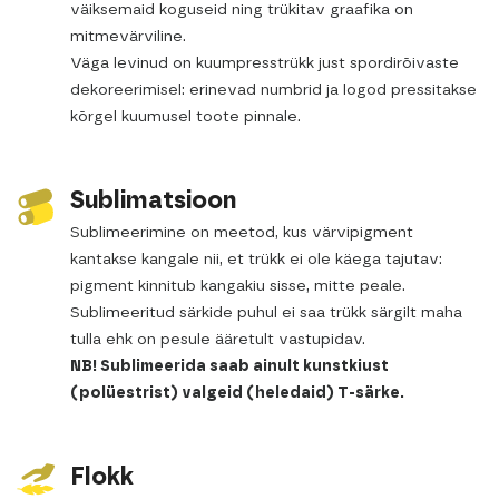
väiksemaid koguseid ning trükitav graafika on
mitmevärviline.
Väga levinud on kuumpresstrükk just spordirõivaste
dekoreerimisel: erinevad numbrid ja logod pressitakse
kõrgel kuumusel toote pinnale.
Sublimatsioon
Sublimeerimine on meetod, kus värvipigment
kantakse kangale nii, et trükk ei ole käega tajutav:
pigment kinnitub kangakiu sisse, mitte peale.
Sublimeeritud särkide puhul ei saa trükk särgilt maha
tulla ehk on pesule ääretult vastupidav.
NB! Sublimeerida saab ainult kunstkiust
(polüestrist) valgeid (heledaid) T-särke.
Flokk