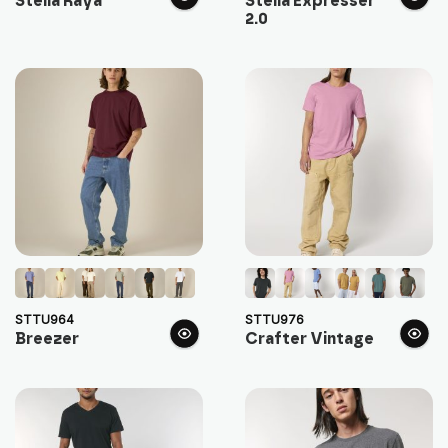
Stella Raya
Stella Expresser
2.0
STTU964
STTU976
Breezer
Crafter Vintage