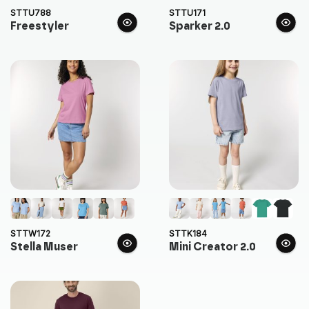
STTU788
STTU171
Freestyler
Sparker 2.0
STTW172
STTK184
Stella Muser
Mini Creator 2.0