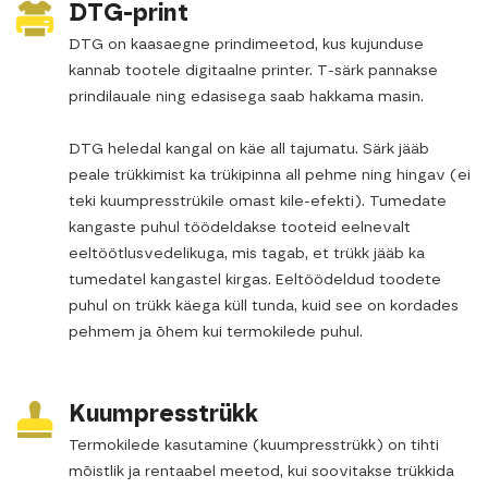
DTG-print
DTG on kaasaegne prindimeetod, kus kujunduse
kannab tootele digitaalne printer. T-särk pannakse
prindilauale ning edasisega saab hakkama masin.
DTG heledal kangal on käe all tajumatu. Särk jääb
peale trükkimist ka trükipinna all pehme ning hingav (ei
teki kuumpresstrükile omast kile-efekti). Tumedate
kangaste puhul töödeldakse tooteid eelnevalt
eeltöötlusvedelikuga, mis tagab, et trükk jääb ka
tumedatel kangastel kirgas. Eeltöödeldud toodete
puhul on trükk käega küll tunda, kuid see on kordades
pehmem ja õhem kui termokilede puhul.
Kuumpresstrükk
Termokilede kasutamine (kuumpresstrükk) on tihti
mõistlik ja rentaabel meetod, kui soovitakse trükkida