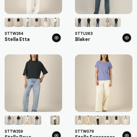
STTW264
STTU263
Stella Etta
Blaker
STTW259
STTW079