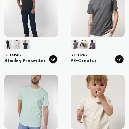
STTM562
STTU787
Stanley Presenter
RE-Creator