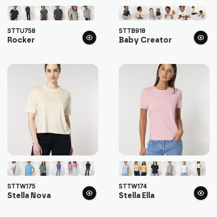
STTU758
STTB918
Rocker
Baby Creator
STTW175
STTW174
Stella Nova
Stella Ella