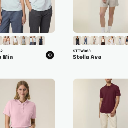
2
STTW963
a Mia
Stella Ava