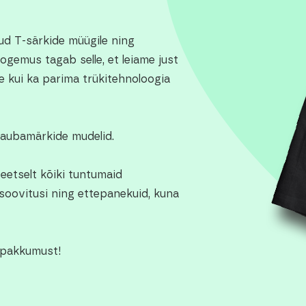
ud T-särkide müügile ning
gemus tagab selle, et leiame just
e kui ka parima trükitehnoloogia
kaubamärkide mudelid.
teetselt kõiki tuntumaid
 soovitusi ning ettepanekuid, kuna
 pakkumust!