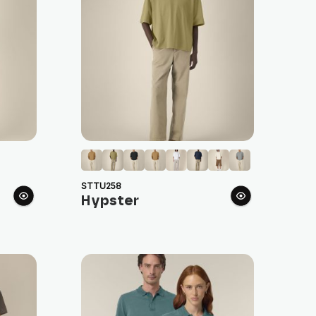
STTU258
Hypster