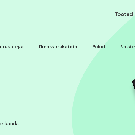
Tooted
arrukatega
Ilma varrukateta
Polod
Naiste
se kanda