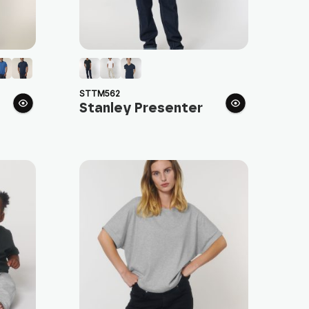
STTM562
Stanley Presenter