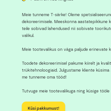
Meie tunneme T-särke! Oleme spetsialiseerun
dekoreerimisele. Meeskonna aastatepikkune ko
teile sobivad lahendused nii sobivate toorikut
valikul.
Meie tootevalikus on väga paljude erinevate 
Toodete dekoreerimisel pakume kiirelt ja kvali
trükitehnoloogiaid. Julgustame kliente küsima
me tunneme oma tööd!
Tutvuge meie tootevalikuga ning küsige tööle
Küsi pakkumust!