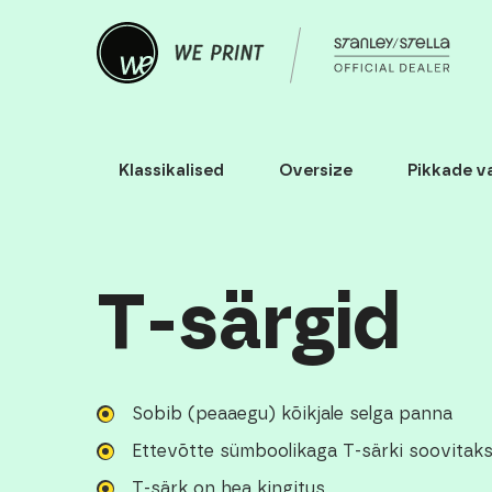
Klassikalised
Oversize
Pikkade v
T-särgid
Sobib (peaaegu) kõikjale selga panna
Ettevõtte sümboolikaga T-särki soovitak
T-särk on hea kingitus