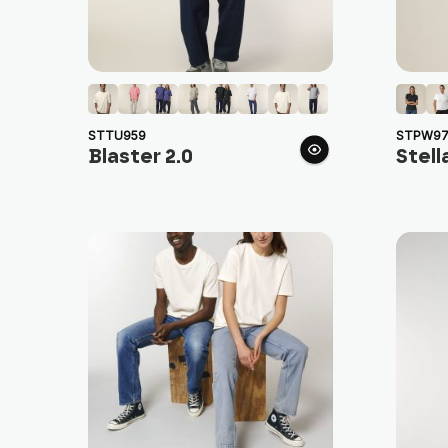
STTU959
STPW97
Blaster 2.0
Stell