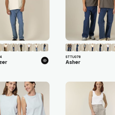
4
STTU078
zer
Asher