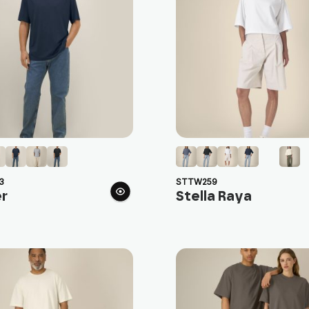
3
STTW259
er
Stella Raya