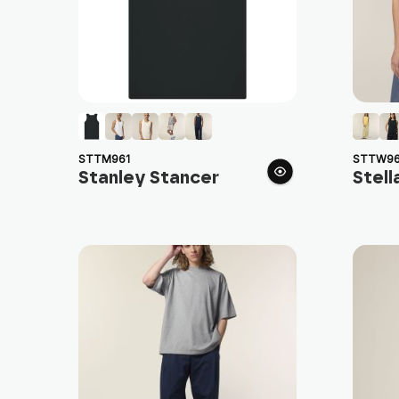
STTM961
STTW96
Stanley Stancer
Stell