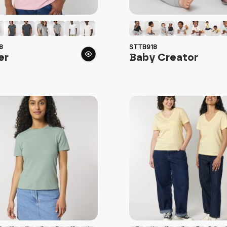
8
STTB918
er
Baby Creator