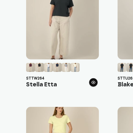
STTW264
STTU26
Stella Etta
Blak